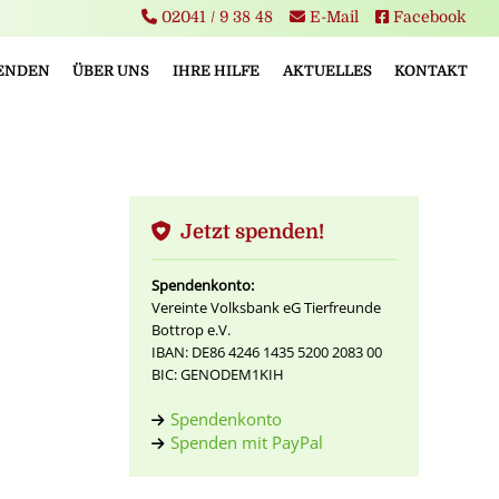
02041 / 9 38 48
E-Mail
Facebook
PENDEN
ÜBER UNS
IHRE HILFE
AKTUELLES
KONTAKT
Jetzt spenden!
Spendenkonto:
Vereinte Volksbank eG Tierfreunde
Bottrop e.V.
IBAN: DE86 4246 1435 5200 2083 00
BIC: GENODEM1KIH
Spendenkonto
Spenden mit PayPal